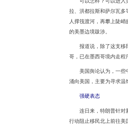
可以怎样？可以进入美
拉、洪都拉斯和萨尔瓦多
人撑筏渡河，再攀上陡峭
的美墨边境跋涉。
报道说，除了这支移民
哥，已在墨西哥境内走程
美国舆论认为，一些中
涌向美国，主要为寻求温
强硬表态
连日来，特朗普针对新
行动阻止移民北上前往美