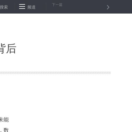
下一篇
：这里的“农民夜校”是如何“火”起来的？
搜索
频道
外交部：日本首相访华有助
背后
未能
，数