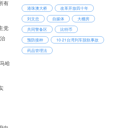
所有
港珠澳大桥
改革开放四十年
刘文忠
自媒体
大棚房
主党
共同警备区
比特币
政治
预防接种
10·21台湾列车脱轨事故
药品管理法
马哈
实
府向