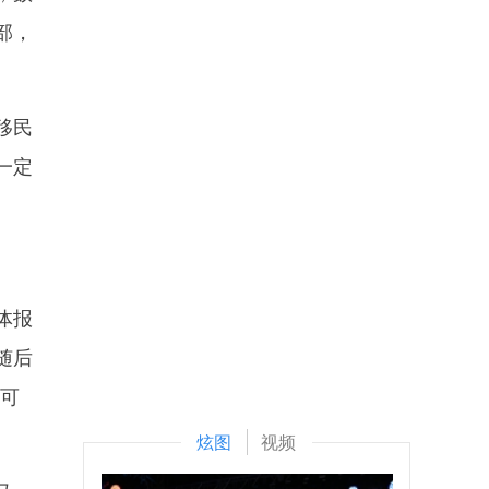
部，
移民
一定
体报
随后
们可
炫图
视频