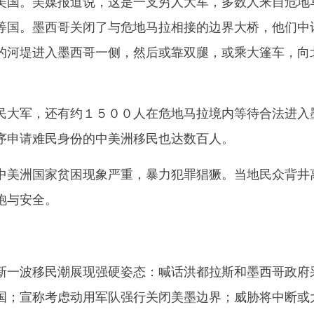
国。美媒报道说，这是一支穷人大军，多数人来自危地
等国。墨西哥关闭了与危地马拉相接的边界大桥，他们中
的河堤进入墨西哥一侧，然后或靠双腿，或乘大篷车，向
大军，还有约１５００人在危地马拉境内等待合法进入
序申请难民身份的中美洲移民也达数百人。
美洲国家贫困现象严重，暴力犯罪猖獗。当地民众背井
饱与安全。
一波移民潮展现强硬姿态：喊话洪都拉斯和墨西哥政府
国；宣称考虑动用军队强行关闭美墨边界；威胁将中断或