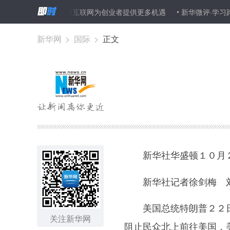
姚劲波：农村互联网为创业者提供更多机遇
新华微评·学习路上：激
新华网
>
国际
>
正文
新华社华盛顿１０月
新华社记者徐剑梅 
美国总统特朗普２２日
关注新华网
阻止民众北上前往美国，