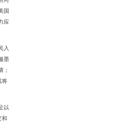
美国
力应
民入
服墨
请；
或将
足以
定和