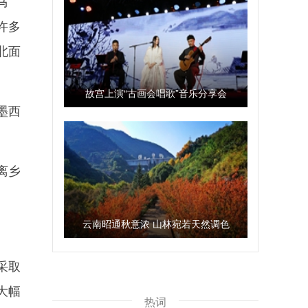
马
许多
北面
故宫上演“古画会唱歌”音乐分享会
墨西
离乡
云南昭通秋意浓 山林宛若天然调色
板
采取
大幅
热词