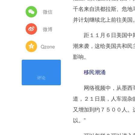
千名来自洪都拉斯、危地
微信
并计划继续北上前往美国
微博
距１１月６日美国中期
潮来袭，这给美国共和民
Qzone
影响。
移民潮涌
评论
网络视频中，从墨西哥
道，２１日晨，人车混杂
又增加到约７５００人。
以。”