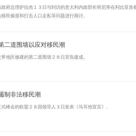
结政府总理萨拉杰１３日与到访的意大利内政部长明尼蒂在利比亚首
法移民偷渡和打击人口走私等问题进行商讨。
第二道围墙以应对移民潮
交界地区修建的第二道围墙２８日宣告建成。
遏制非法移民潮
正式峰会的欧盟２８国领导人３日发表《马耳他宣言》。