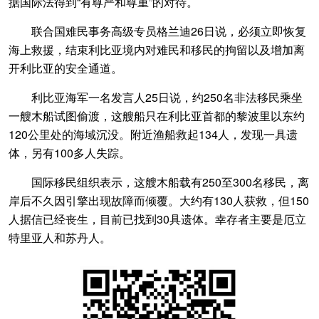
据国际法得到“有尊严和尊重”的对待。
联合国难民事务高级专员格兰迪26日说，必须立即恢复
海上救援，结束利比亚境内对难民和移民的拘留以及增加离
开利比亚的安全通道。
利比亚海军一名发言人25日说，约250名非法移民乘坐
一艘木船试图偷渡，这艘船只在利比亚首都的黎波里以东约
120公里处的海域沉没。附近渔船救起134人，发现一具遗
体，另有100多人失踪。
国际移民组织表示，这艘木船载有250至300名移民，离
岸后不久因引擎出现故障而倾覆。大约有130人获救，但150
人据信已经丧生，目前已找到30具遗体。幸存者主要是厄立
特里亚人和苏丹人。