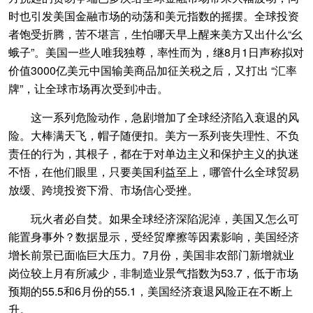
时也引发美国金融市场的动荡和美元指数的摇摆。全球投资
者饱受折腾，苦不堪言，生怕哪天早上醒来美方又出什么“幺
蛾子”。美国一些人唯我独尊，率性而为，继8月1日声称拟对
价值3000亿美元中国输美商品加征关税之后，又打出 “汇率
牌”，让全球市场再次受到冲击。
这一系列危险动作，急剧增加了全球经济陷入衰退的风
险。大棒满天飞，帽子随便扣。美方一系列丧失理性、不负
责任的行为，其根子，都在于对单边主义和保护主义的执迷
不悟，在他们眼里，只要美国利益至上，哪管什么全球贸易
放缓、跨境投资下滑、市场信心受挫。
玩火者必自焚。如果全球经济深陷泥淖，美国又怎么可
能置身事外？数据显示，受经贸摩擦等因素影响，美国经济
增长前景已面临巨大压力。7月份，美国非农部门新增就业
岗位较上月有所减少，非制造业景气指数为53.7，低于市场
预期的55.5和6月份的55.1，美国经济衰退风险正在不断上
升。