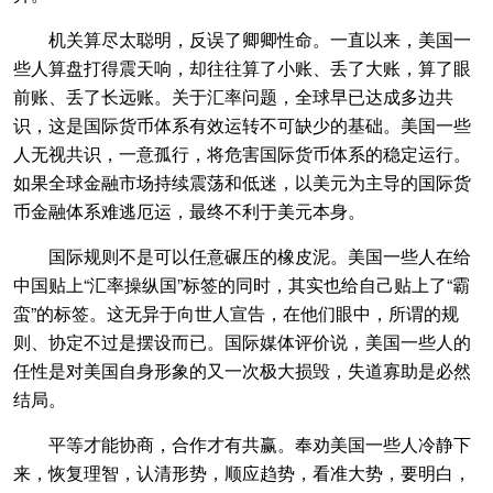
机关算尽太聪明，反误了卿卿性命。一直以来，美国一
些人算盘打得震天响，却往往算了小账、丢了大账，算了眼
前账、丢了长远账。关于汇率问题，全球早已达成多边共
识，这是国际货币体系有效运转不可缺少的基础。美国一些
人无视共识，一意孤行，将危害国际货币体系的稳定运行。
如果全球金融市场持续震荡和低迷，以美元为主导的国际货
币金融体系难逃厄运，最终不利于美元本身。
国际规则不是可以任意碾压的橡皮泥。美国一些人在给
中国贴上“汇率操纵国”标签的同时，其实也给自己贴上了“霸
蛮”的标签。这无异于向世人宣告，在他们眼中，所谓的规
则、协定不过是摆设而已。国际媒体评价说，美国一些人的
任性是对美国自身形象的又一次极大损毁，失道寡助是必然
结局。
平等才能协商，合作才有共赢。奉劝美国一些人冷静下
来，恢复理智，认清形势，顺应趋势，看准大势，要明白，