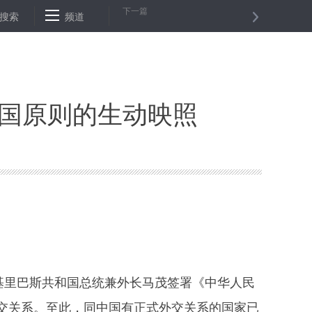
下一篇
口企业期待第二届进博会
搜索
频道
我以芳华伴敦煌——记敦煌研究院建院75
中国原则的生动映照
基里巴斯共和国总统兼外长马茂签署《中华人民
交关系。至此，同中国有正式外交关系的国家已