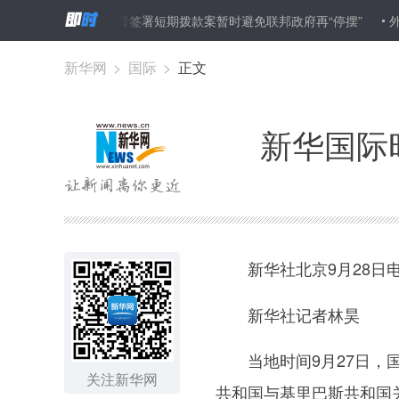
的生动映照
特朗普签署短期拨款案暂时避免联邦政府再“停摆”
外交
体
新华网
>
国际
>
正文
新华国际
新华社北京9月28日
新华社记者林昊
当地时间9月27日，国
关注新华网
共和国与基里巴斯共和国