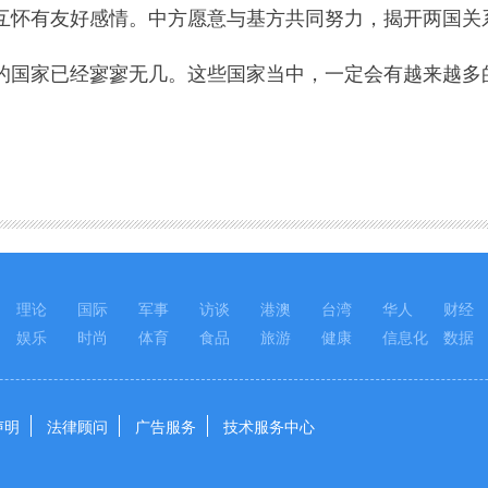
怀有友好感情。中方愿意与基方共同努力，揭开两国关
家已经寥寥无几。这些国家当中，一定会有越来越多的
理论
国际
军事
访谈
港澳
台湾
华人
财经
娱乐
时尚
体育
食品
旅游
健康
信息化
数据
声明
法律顾问
广告服务
技术服务中心