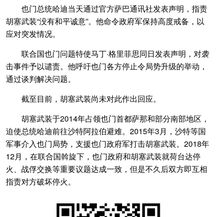
也门总统哈迪当天通过官方萨巴通讯社发表声明，指责
胡塞武装“没有和平诚意”。他命令政府军保持高度戒备，以
应对突发情况。
联合国也门问题特使马丁·格里菲思同日发表声明，对袭
击事件予以谴责。他呼吁也门各方停止令局势升级的举动，
通过谈判解决问题。
截至目前，胡塞武装尚未对此作出回应。
胡塞武装于2014年占领也门首都萨那和部分南部地区，
迫使总统哈迪前往沙特阿拉伯避难。2015年3月，沙特等国
军事介入也门局势，支援也门政府军打击胡塞武装。2018年
12月，在联合国斡旋下，也门政府和胡塞武装就荷台达停
火、战俘交换等重要议题达成一致，但是不久后双方即互相
指责对方破坏停火。