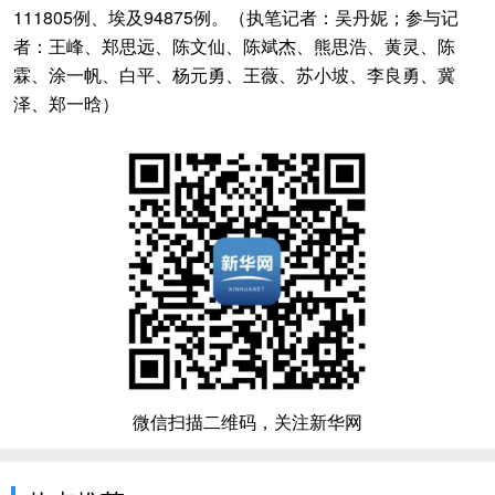
111805例、埃及94875例。（执笔记者：吴丹妮；参与记
者：王峰、郑思远、陈文仙、陈斌杰、熊思浩、黄灵、陈
霖、涂一帆、白平、杨元勇、王薇、苏小坡、李良勇、冀
泽、郑一晗）
微信扫描二维码，关注新华网