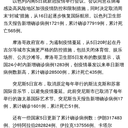
以色列内阁5日就新冠疫情举行会议。会议同意在病毒
感染高风险地区加强疫情防控和限制措施，同时决定取消周
末“封城”措施，从16日起逐步恢复国际航班。以色列卫生部
当天报告新增确诊病例1721例，累计确诊77919例，累计死
亡565例。
摩洛哥政府宣布，为遏制疫情蔓延，从5日20时起在丹
吉尔等城市实施更严格的防控措施，包括关闭体育馆、娱乐
场所、公共沙滩等。摩洛哥卫生部5日发布的数据显示，该
国24小时内新增确诊病例1283例，创疫情暴发以来单日新增
病例数新高，累计确诊28500例，累计死亡435例。
突尼斯5日宣布，取消原定每年举行的斯法克斯和苏塞
国际音乐节，以避免疫情蔓延。此前突尼斯市已取消了每年
举行的迦太基国际艺术节。突尼斯当天报告新增确诊病例17
例，累计确诊1601例，累计死亡51例。
还有一些国家5日更新了累计确诊病例数：伊朗317483
例、沙特阿拉伯282824例、伊拉克137556例、卡塔尔