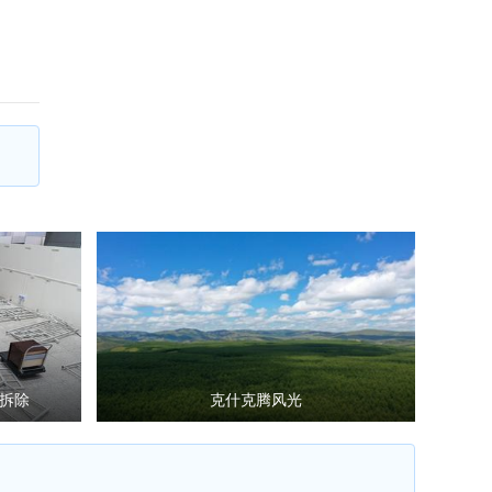
拆除
克什克腾风光