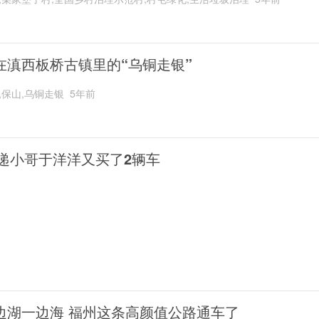
在滇西板桥古镇里的“乌铜走银”
,保山,乌铜走银
5年前
递小哥于洋洋又买了2辆车
边湖一边海 福州这条高颜值公路通车了