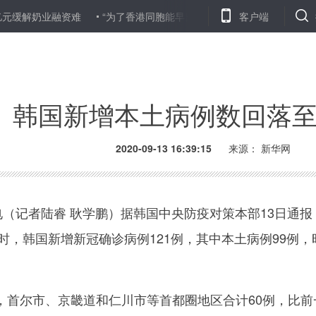
解奶业融资难
“为了香港同胞能早日摘下口罩自由呼吸”——内地核酸
客户端
韩国新增本土病例数回落
2020-09-13 16:39:15
来源：
新华网
（记者陆睿 耿学鹏）据韩国中央防疫对策本部13日通报
零时，韩国新增新冠确诊病例121例，其中本土病例99例，
尔市、京畿道和仁川市等首都圈地区合计60例，比前