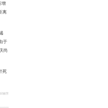
新增
距离
遏
由于
庆尚
计死
 邱丽芳