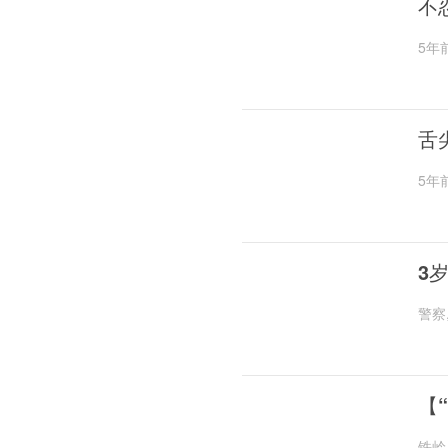
不
5年
舌
5年
3
警察
【
铁岭