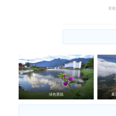
景观
绿色墨脱
重