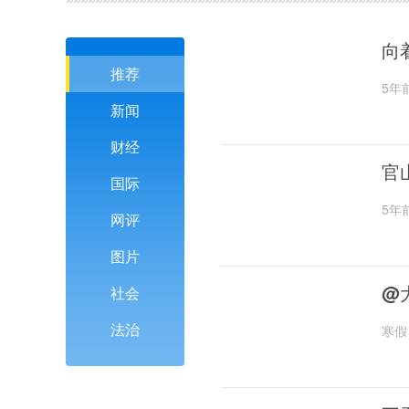
向
推荐
5年
新闻
财经
官
国际
5年
网评
图片
@
社会
法治
寒假