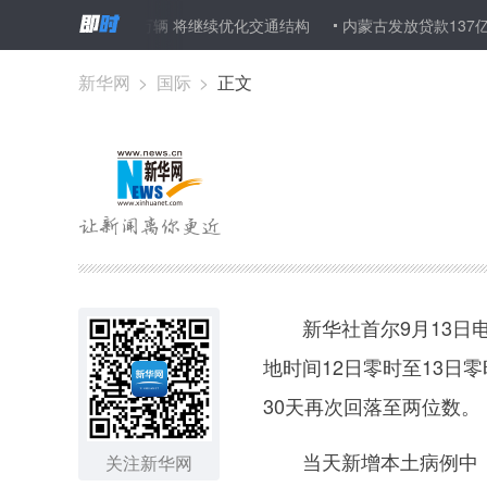
纯电动车逾35万辆 将继续优化交通结构
内蒙古发放贷款137亿元缓
新华网
>
国际
>
正文
新华社首尔9月13日电
地时间12日零时至13日
30天再次回落至两位数。
当天新增本土病例中，首
关注新华网