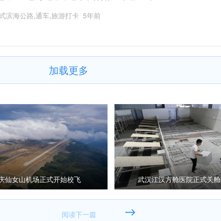
式滨海公路,通车,旅游打卡
5年前
加载更多
庆仙女山机场正式开始校飞
武汉江汉方舱医院正式关舱