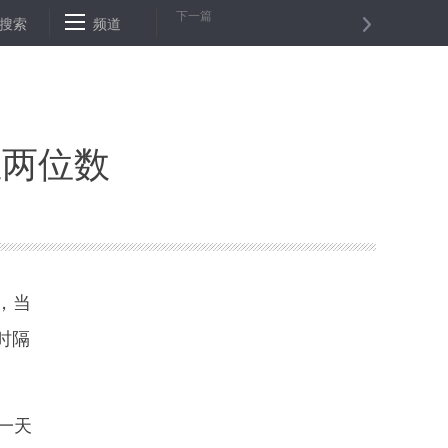
下一篇
检测支援队员工作素描
搜索
频道
从“世界工厂”到“设计之都”——文化力赋能“深圳
至两位数
，当
时隔
一天