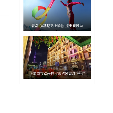
青岛:脸基尼遇上瑜伽 撞出新风尚
上海南京路步行街东拓段亮灯“开街”