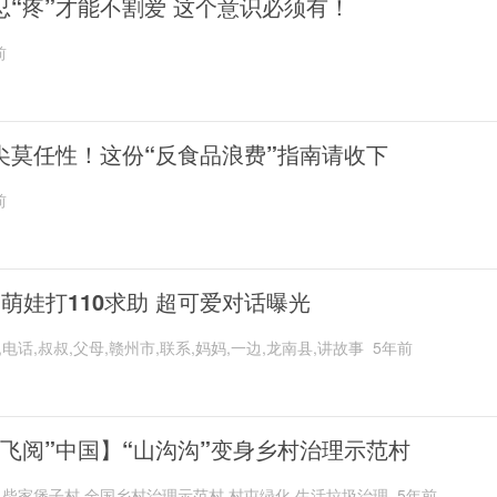
忍“疼”才能不割爱 这个意识必须有！
前
尖莫任性！这份“反食品浪费”指南请收下
前
岁萌娃打110求助 超可爱对话曝光
,电话,叔叔,父母,赣州市,联系,妈妈,一边,龙南县,讲故事
5年前
“飞阅”中国】“山沟沟”变身乡村治理示范村
,柴家堡子村,全国乡村治理示范村,村屯绿化,生活垃圾治理
5年前