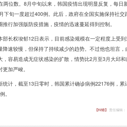
持在两位数。8月中旬以来，韩国疫情出现明显反复，每日
8月下旬一度超过400例。此后，政府在全国实施保持社交
圈推行加强版防疫措施，疫情的迅速蔓延得到控制。
长权埈郁12日表示，目前感染规模在一定程度上受到
量降速较慢，但保持了持续减少的趋势。不过他也坦言，
大，容易造成无症状感染的扩散，情势比2月至3月大邱和
时更加严峻。
计，截至13日零时，韩国累计确诊病例22176例，累
6例。
【纠错】
责任编辑：