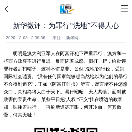
新华微评：为罪行“洗地”不得人心
2020-12-05 12:39:39
来源： 新华网
明明是澳大利亚军人在阿富汗犯下严重罪行，澳方和一
些西方政客不进行反思，反而恼羞成怒、倒打一耙，给批评
罪行者乱扣帽子。这种不讲是非、公然“洗地”的行径，受到
国际社会谴责。“没有任何国家能够想当然地以为他们的暴行
不会得到追究”，正如《阿富汗时报》所言，谎言堵不住悠悠
众口，真相终将大白于天下。暴行昭昭，天人共愤。面对被
戕害的宝贵生命，某些平日把“人权”“正义”挂在嘴边的政客，
却一味掩盖罪行，一再刷新道德下限，何其冷血，何其傲
慢，何其无耻！