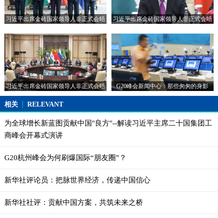
深远的变化之一。金砖国家是新兴市场国家和发展中国家的领头羊，
也是二十国集团重要成员。我们要顺应历史潮流，把握国际大势，加
习近平出席金砖国家领导人非正式会晤
习近平出席金砖国家领导人非正式会晤
强协调和配合，共同把金砖国家和二十国集团这两个重要平台建设
好、维护好、发展好，推动新兴市场国家和发展中国家在国际事务中
发挥更大作用，在国际治理中占据更加主动有利地位。
10:35
习近平
习近平出席金砖国家领导人非正式会晤
G20峰会新闻中心：那些匆匆的身影
各位同事！今年以来，在五国一道努力下，在主席国印度大力推动
下，金砖国家合作保持良好发展势头，领域进一步拓展，成果进一步
相关
RELEVANT
显现。特别是在人文交流方面，可谓丰富多彩，亮点纷呈。我期待着
今天的非正式会晤取得丰硕成果，为我们共同出席今天下午开幕的二
为全球增长新蓝图贡献中国"良方"--解读习近平主席二十国集团工
十国集团领导人杭州峰会作好准备，也为一个月以后在印度果阿举行
商峰会开幕式演讲
的金砖国家领导人第八次会晤奠定基础。
G20杭州峰会为何刷爆国际“朋友圈”？
10:35
习近平
新华社评论员：把脉世界经济，传递中国信心
下面，请莫迪总理主持今天的会晤。
新华社社评：贡献中国方案，共筑未来之桥