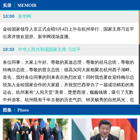
实录
MEMOIR
10:00
新华网
金砖国家领导人非正式会晤9月4日上午在杭州举行，国家主席习近平
出席并致欢迎辞。新华网现场直播。
10:33
中华人民共和国国家主席 习近平
各位同事，大家上午好。尊敬的莫迪总理，尊敬的祖马总统，尊敬的
特梅尔总统，尊敬的普京总统：很高兴同大家相聚在杭州西子湖畔。
首先，我对各位同事的到来表示热烈欢迎！同时我也要欢迎特梅尔总
统加入金砖国家合作的大家庭，并祝贺巴西举办了一届成功精彩的奥
运会。杭州素有“人间天堂”美誉，楚楚西湖，巍巍钱塘，吸引了无数
中外游客。杭州既有千年古都的历史气韵、钟灵毓秀的自然风光，也
有锐意进取的创新活力、海纳百川的开放胸怀。
图集
Photo
10:35
习近平
新兴市场国家和发展中国家群体性崛起，是当代国际关系中意义最为