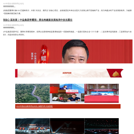
2022中国企业家井冈山论坛
金恪集团董事长兼CEO王建峰表示，本着“兴实业、惠民生”的核心理念，金恪集团近年来在全国大力发展山桐子国储林产业，助力构建乡村产业发展新格局，为健康
中国战略积极贡献力量。
强信心 谋发展｜中盐集团李耀强：要在构建新发展格局中担当重任
2022中国企业家井冈山论坛
在中盐集团党委书记、董事长李耀强看来，优秀企业家精神就是要勇敢战胜一切困难和挑战，一是践行国有企业“六个力量”；二是实事求是闯新路；三是艰苦奋斗攻
难关；四是依靠群众求胜利。
岚图梦想家
江西济民可信集团有限公司董事长李义海表示，所有发展的动能，都蕴藏在干事业、谋发展的信心之中。让我们的家园更加美丽、让人们身体更加健康，是济民
可信永远的追求。
中国平安陈克祥：以党建引领谱写企业高质量发展新篇章
2022中国企业家井冈山论坛 岚图汽车大放异彩