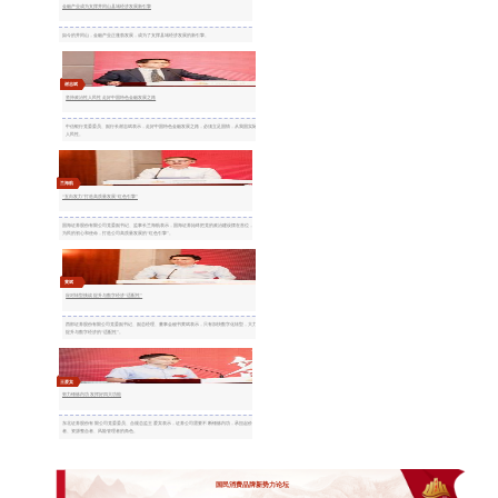
金融产业成为支撑井冈山县域经济发展新引擎
电子政务云计算应用技术国家工程实验室主任连樟文表示，产业振兴乡村振兴可持续、高质量发展离不开人才的培养。
如今的井冈山，金融产业正蓬勃发展，成为了支撑县域经济发展的新引擎。
【主题对话三】消费复苏 助力疫后经济重振
谢志斌
坚持政治性人民性 走好中国特色金融发展之路
中信银行党委委员、副行长谢志斌表示，走好中国特色金融发展之路，必须立足国情，从我国实际出发，坚持政治性、
人民性。
兰海航
“五向发力”打造高质量发展“红色引擎”
国海证券股份有限公司党委副书记、监事长兰海航表示，国海证券始终把党的政治建设摆在首位，坚守金融报国、金融
为民的初心和使命，打造公司高质量发展的“红色引擎”。
黄斌
应对转型挑战 提升与数字经济“适配性”
西部证券股份有限公司党委副书记、副总经理、董事会秘书黄斌表示，只有加快数字化转型，大力发展数字金融，才能
提升与数字经济的“适配性”。
王爱宾
努力锤炼内功 发挥好四大功能
黄健龙：品质产品、品质服务和品质生活将成为消费升级的重要载体
东北证券股份有限公司党委委员、合规总监王爱宾表示，证券公司需要不断锤炼内功，承担起价值发现者、市场组织
者、资源整合者、风险管理者的角色。
国民消费品牌新势力论坛