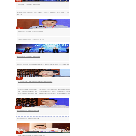
栏目启动
《神奇的发酵》栏目启动仪式在井冈山举行
新华网携手中国食品工业协会、中国食品发酵工业研究院等十余家机构，力邀多位文化名士，打造人文科普纪录片《神
奇的发酵》。
王东
经典印象文化发展（北京）有限公司总经理王东
经典印象文化发展（北京）有限公司总经理 王东
启动仪式
新华网“小球鞋”计划启动仪式在井冈山举行
由全国少工委办公室、全国妇联宣传部等单位指导，新华网联合相关机构共同发起了“小球鞋”计划。
杨昱
以优质内容“出圈” 《时代摘要》栏目分享活动在井冈山成功举行
珠海格力电器股份有限公司副总裁兼首席质量官方祥建表示，疫情之下，助力经济复苏，格力有很多经验。
为了挖掘“专精特新”企业的制胜秘诀，展现“隐形冠军”企业在提升竞争力、构建新发展格局中发挥的独特作用，《时代
摘要》深度挖掘企业成长历程，邀请了来自各个领域的企业家、创业家，呈现他们在时代大潮中的人生抉择和思考，在
时代机遇来临时所表现的智慧、勇气，用优质内容将时代精神注入其中，寻找中国经济高质量发展的密码。
于翔：新能源新场景叠加带来更多消费升级
郑钢
金沙酒业党委委员、销售公司总经理郑钢
金沙酒业党委委员、销售公司总经理郑钢
话题一
如何赋能健康产业？业界共话大健康产业发展之道