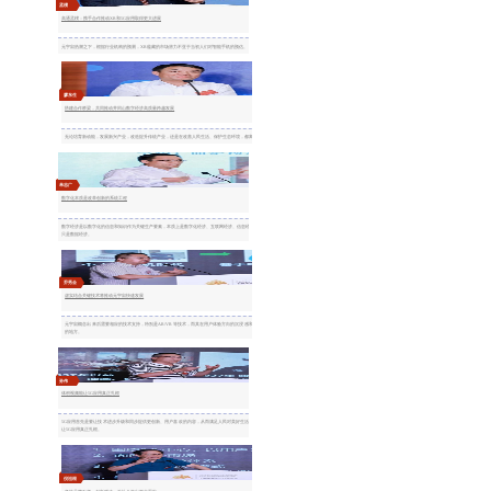
孟樸
余思远： 企业参与乡村振兴需坚持更新迭代、勇于合作
高通孟樸：携手合作推动XR和5G应用取得更大进展
元宇宙热潮之下，根据行业机构的预测，XR蕴藏的市场潜力不亚于当初人们对智能手机的预估。
廖东生
搭建合作桥梁，共同推动井冈山数字经济高质量跨越发展
无论培育新动能，发展新兴产业，改造提升传统产业，还是在改善人民生活、保护生态环境，都离不开创新引领。
单志广
数字化本质是改革创新的系统工程
数字经济是以数字化的信息和知识作为关键生产要素，本质上是数字化经济、互联网经济、信息经济、知识经济，而不
只是数据经济。
乔秀全
虚实结合关键技术将推动元宇宙快速发展
元宇宙概念出来后需要相应的技术支持，特别是AR/VR等技术，而其在用户体验方向的沉浸感和实时性恰恰是吸引人
的地方。
东方红集团董事长余思远表示，企业参与乡村振兴要始终坚持更新迭代，包括商业模式、运营模式。其次，要勇于合作，与当地的政府、村民要形成一种共建、
共创、共享、共生关系。
孙伟
体积视频能让5G应用真正扎根
杨明超：要将全国各地优秀食材食品带到更多家庭
5G应用首先是要让技术进步升级和同步提供更创新、用户喜欢的内容，从而满足人民对美好生活的向往，体积视频能
让5G应用真正扎根。
倪祖根