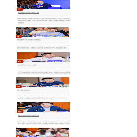
王国玮
完善慢病管理体系 助推中西医融合发展
现代医疗科技的飞速发展，给予了我们很好的诊疗体系，未来对于慢病管理和健康维护，更需要将中西医相互融合，做
到优势互补。
邓亚萍：因地制宜发展体育产业 助力乡村振兴
廖德宁
完善健康管理体系 为百姓生命健康保驾护航
面对防治慢性病的挑战，需要发动全社会的力量，加强慢性病识别干预，推进实现全民健康。
秦文明
信息化手段助力实现慢病精准管理
金水宝制药在营销方面，借助信息化手段对数据进行整合与管理，帮助慢病患者更好地进行系统性诊疗。
李永明
医疗服务要做到以人为本
中医医疗服务在慢病预防和康复方面，能够发挥“以人为本”的特色。
高明旭
肿瘤进入慢病时代 需要更多创新药支撑
邓亚萍体育产业投资基金创始人邓亚萍表示，体育行业助力乡村振兴可重点关注人才培养和发展体育产业两大方面。
随着多种恶性肿瘤的治疗进入慢病管理阶段，越来越多的创新药物用来支持肿瘤患者的长期管理。
倪阳平：发挥旅游行业综合优势 以文旅赋能乡村振兴
张蕾