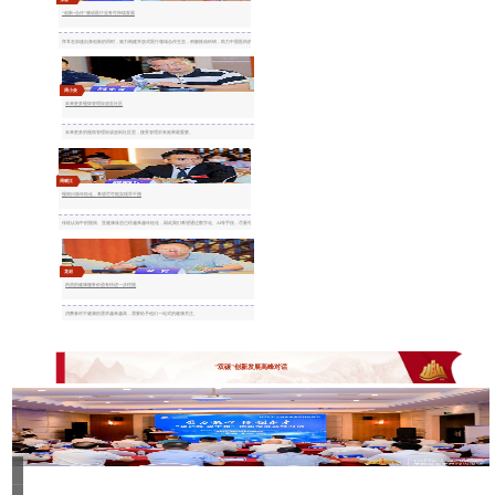
“创新+合作”驱动医疗业务可持续发展
拜耳在加速自身创新的同时，致力构建开放式医疗领域合作生态，积极推动科研，助力中国医药的创新。
周小炎
未来更多慢病管理应放至社区
未来更多的慢病管理应该放到社区里，接受管理后有效果最重要。
周晓江
慢病日渐年轻化，希望尽可能实现早干预
传统认知中的慢病、亚健康状态已经越来越年轻化，因此我们希望通过数字化、AI等手段，尽量可能实现早期干预。
龙岩
药房的健康服务价值有待进一步挖掘
消费者对于健康的需求越来越高，需要给予他们一站式的健康关注。
中青旅控股股份有限公司党委书记、董事长倪阳平表示，作为文旅行业的排头兵，要充分发挥中青旅在旅游行业的综合优势，以文旅赋能乡村振兴。倪阳平认
为，要实现乡村产业高质量、可持续发展，核心在于因地制宜、实事求是，创造性的开展工作。
黄健：因地制宜 加快推动乡村产业可持续发展
"双碳"创新发展高峰对话