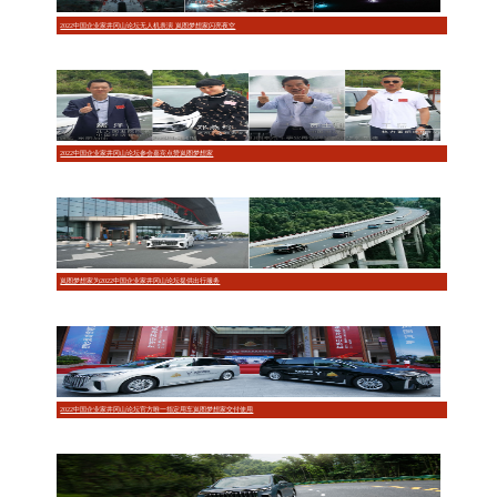
2022中国企业家井冈山论坛无人机表演 岚图梦想家闪亮夜空
2022中国企业家井冈山论坛参会嘉宾点赞岚图梦想家
中国平安保险（集团）股份有限公司党委书记陈克祥指出，中国平安将始终坚持金融工作的政治性、人民性，坚守“以人民为中心、以民族复兴为使命”的立业初
心，全面提升金融服务实体经济的能力。
古润金：致力于为健康中国贡献完美的智慧和力量
岚图梦想家为2022中国企业家井冈山论坛提供出行服务
2022中国企业家井冈山论坛官方唯一指定用车岚图梦想家交付使用