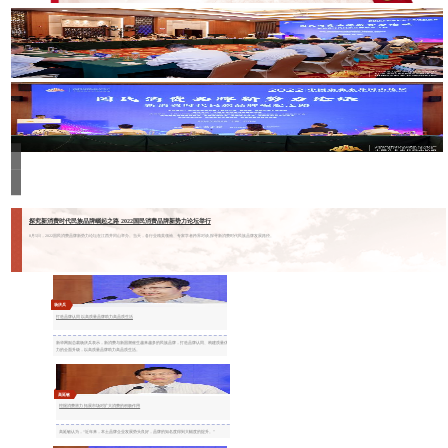
探究新消费时代民族品牌崛起之路 2022国民消费品牌新势力论坛举行
8月5日，2022国民消费品牌新势力论坛在江西井冈山举办。当天，各行业精英领袖、专家学者跨界对谈,探寻新消费时代民族品牌发展路径。
无限极（中国）有限公司行政总裁黄健龙表示，随着经济复苏带来的购买能力升级，消费者对于高质量产品和服务的需求特别旺盛，品质产品、品质服务和品质
生活都将成为消费升级的重要载体。
王淑范：世界人参在中国，中国人参在吉林
杨庆兵
打造品牌认同 以高质量品牌助力高品质生活
新华网副总裁杨庆兵表示，新消费与新国潮催生越来越多的民族品牌，打造品牌认同、构建质量优势，从产品力到品牌
力的全面升级，以高质量品牌助力高品质生活。
高延敏
挖掘消费潜力 拓展市场对扩大消费的积极作用
高延敏认为，“近年来，本土品牌企业发展势头良好，品牌的知名度得到大幅度的提升。”