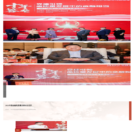
浙江伯乐遇马集团董事长翁哲锋表示，对于企业来说乡村振兴大有可为，并呼吁更多的企业加入乡村振兴的产业实践当中。
连樟文：产业振兴乡村振兴离不开人才培养
2022中国金融高质量发展论坛召开
8月4日，“2022中国金融高质量发展论坛”在江西井冈山举行。
兰胜华