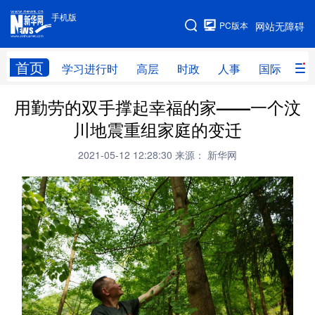
手机版
手机版
PC版本
网站无障碍
网站地图
首页
学习进行时
高层
时政
人事
国际
财
用勤劳的双手撑起幸福的家——一个汶
学习进行时
高层
时政
人事
川地震重组家庭的变迁
国际
财经
网评
港澳
2021-05-12 12:28:30
来源： 新华网
台湾
思客智库
全球连线
教育
科技
科创
量子
体育
文化
书画
健康
军事
访谈
视频
图片
政务
法律
中央文件
金融
汽车
食品
人居
信息化
数字经济