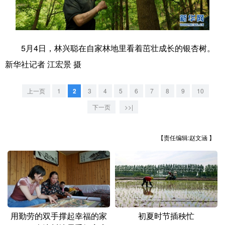
学术中国
乡村振兴
银龄
溯源中国
城市
旅游
能源
会展
5月4日，林兴聪在自家林地里看着茁壮成长的银杏树。
彩票
娱乐
时尚
悦读
新华社记者 江宏景 摄
公益
一带一路
亚太网
上市公司
上一页
1
2
3
4
5
6
7
8
9
10
文化产业
下一页
>>|
【责任编辑:赵文涵 】
地方频道
北京
天津
河北
山西
辽宁
吉林
上海
江苏
浙江
安徽
福建
江西
用勤劳的双手撑起幸福的家
初夏时节插秧忙