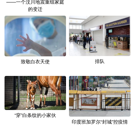
——一个汶川地震重组家庭
山东
河南
湖北
湖南
的变迁
广东
广西
海南
重庆
四川
贵州
云南
西藏
陕西
甘肃
青海
宁夏
新疆
内蒙古
黑龙江
排队
致敬白衣天使
多语种频道
English
Español
Français
عربى
Русский язык
日本語
한국어
Deutsch
Português
“穿”白条纹的小家伙
印度班加罗尔“封城”控疫情