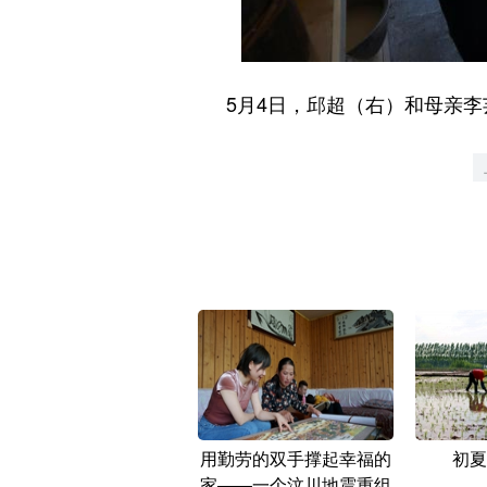
5月4日，邱超（右）和母亲李芸
用勤劳的双手撑起幸福的
初夏
家——一个汶川地震重组