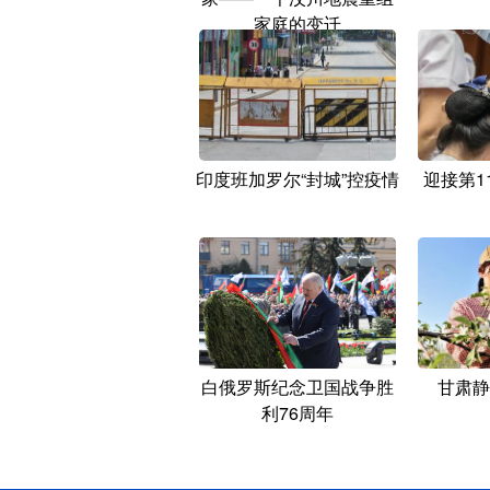
家庭的变迁
印度班加罗尔“封城”控疫情
迎接第1
白俄罗斯纪念卫国战争胜
甘肃静
利76周年