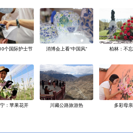
10个国际护士节
消博会上看“中国风”
柏林：不忘
宁：苹果花开
川藏公路旅游热
多彩母亲