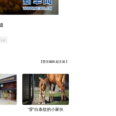
摄
>>|
【责任编辑:赵文涵 】
“穿”白条纹的小家伙