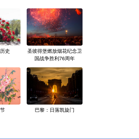
历史
圣彼得堡燃放烟花纪念卫
国战争胜利76周年
节
巴黎：日落凯旋门