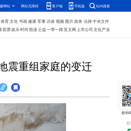
建网站
网站无障碍
客户端
手机版
站内搜索
体育
文化
书画
健康
军事
访谈
视频
图片
政务
法律
中央文件
展
彩票
娱乐
时尚
悦读
公益
一带一路
亚太网
上市公司
文化产业
地震重组家庭的变迁