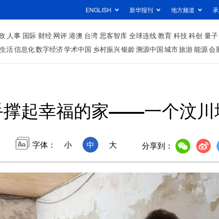
ENGLISH
新华报刊
地方频道
承
政
人事
国际
财经
网评
港澳
台湾
思客智库
全球连线
教育
科技
科创
量子
生活
信息化
数字经济
学术中国
乡村振兴
银龄
溯源中国
城市
旅游
能源
会
手撑起幸福的家——一个汶川
字体：
小
中
大
分享到：