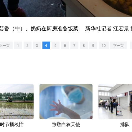
香（中）、奶奶在厨房准备饭菜。 新华社记者 江宏景 
上一页
1
2
3
4
5
6
7
8
9
10
下一页
时节插秧忙
致敬白衣天使
排队