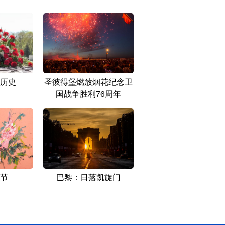
历史
圣彼得堡燃放烟花纪念卫
国战争胜利76周年
节
巴黎：日落凯旋门