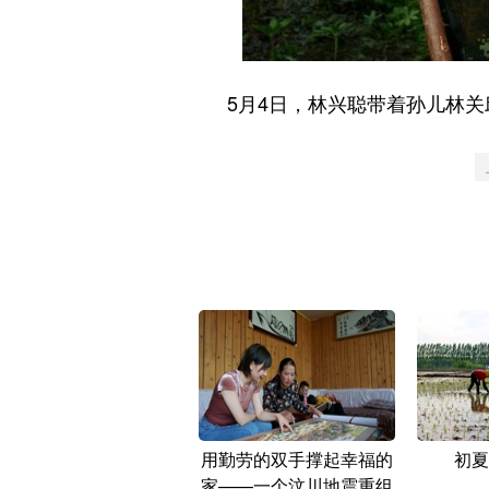
5月4日，林兴聪带着孙儿林关邱
用勤劳的双手撑起幸福的
初夏
家——一个汶川地震重组