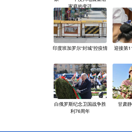
家庭的变迁
印度班加罗尔“封城”控疫情
迎接第1
白俄罗斯纪念卫国战争胜
甘肃静
利76周年