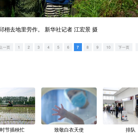
栩去地里劳作。 新华社记者 江宏景 摄
上一页
1
2
3
4
5
6
7
8
9
10
下一页
时节插秧忙
致敬白衣天使
排队