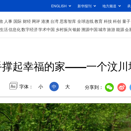
ENGLISH
新华报刊
地方频道
承
政
人事
国际
财经
网评
港澳
台湾
思客智库
全球连线
教育
科技
科创
量子
生活
信息化
数字经济
学术中国
乡村振兴
银龄
溯源中国
城市
旅游
能源
会
手撑起幸福的家——一个汶川
字体：
小
中
大
分享到：