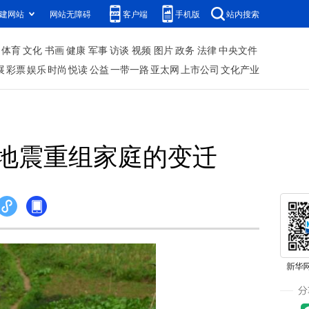
建网站
网站无障碍
客户端
手机版
站内搜索
体育
文化
书画
健康
军事
访谈
视频
图片
政务
法律
中央文件
展
彩票
娱乐
时尚
悦读
公益
一带一路
亚太网
上市公司
文化产业
地震重组家庭的变迁