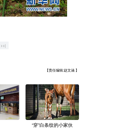
>>|
【责任编辑:赵文涵 】
“穿”白条纹的小家伙