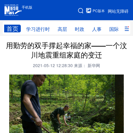
手机版
手机版
PC版本
网站无障碍
网站地图
首页
学习进行时
高层
时政
人事
国际
财
用勤劳的双手撑起幸福的家——一个汶
学习进行时
高层
时政
人事
川地震重组家庭的变迁
国际
财经
网评
港澳
2021-05-12 12:28:30
来源： 新华网
台湾
思客智库
全球连线
教育
科技
科创
量子
体育
文化
书画
健康
军事
访谈
视频
图片
政务
法律
中央文件
金融
汽车
食品
人居
信息化
数字经济