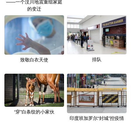
——一个汶川地震重组家庭
山东
河南
湖北
湖南
的变迁
广东
广西
海南
重庆
四川
贵州
云南
西藏
陕西
甘肃
青海
宁夏
新疆
内蒙古
黑龙江
排队
致敬白衣天使
多语种频道
English
Español
Français
عربى
Русский язык
日本語
한국어
Deutsch
Português
“穿”白条纹的小家伙
印度班加罗尔“封城”控疫情