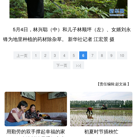
学术中国
乡村振兴
银龄
溯源中国
城市
旅游
能源
会展
5月4日，林兴聪（中）和儿子林顺坪（左）、女婿刘永
彩票
娱乐
时尚
悦读
锋为地里种植的药材除杂草。 新华社记者 江宏景 摄
公益
一带一路
亚太网
上市公司
上一页
1
2
3
4
5
6
7
8
9
10
文化产业
下一页
>>|
【责任编辑:赵文涵 】
地方频道
北京
天津
河北
山西
辽宁
吉林
上海
江苏
浙江
安徽
福建
江西
用勤劳的双手撑起幸福的家
初夏时节插秧忙