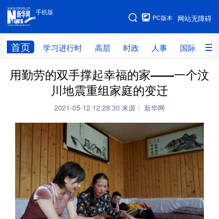
手机版
手机版
PC版本
网站无障碍
网站地图
首页
学习进行时
高层
时政
人事
国际
财
用勤劳的双手撑起幸福的家——一个汶
学习进行时
高层
时政
人事
川地震重组家庭的变迁
国际
财经
网评
港澳
2021-05-12 12:28:30
来源： 新华网
台湾
思客智库
全球连线
教育
科技
科创
量子
体育
文化
书画
健康
军事
访谈
视频
图片
政务
法律
中央文件
金融
汽车
食品
人居
信息化
数字经济