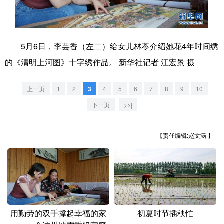
学术中国
乡村振兴
银龄
溯源中国
城市
旅游
能源
会展
5月6日，李芸香（左二）给女儿林苓介绍她花4年时间绣
的《清明上河图》十字绣作品。 新华社记者 江宏景 摄
彩票
娱乐
时尚
悦读
公益
一带一路
亚太网
上市公司
上一页
1
2
3
4
5
6
7
8
9
10
文化产业
下一页
>>|
【责任编辑:赵文涵 】
地方频道
北京
天津
河北
山西
辽宁
吉林
上海
江苏
浙江
安徽
福建
江西
用勤劳的双手撑起幸福的家
初夏时节插秧忙