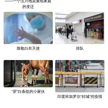
——一个汶川地震重组家庭
山东
河南
湖北
湖南
的变迁
广东
广西
海南
重庆
四川
贵州
云南
西藏
陕西
甘肃
青海
宁夏
新疆
内蒙古
黑龙江
排队
致敬白衣天使
多语种频道
English
Español
Français
عربى
Русский язык
日本語
한국어
“穿”白条纹的小家伙
Deutsch
Português
印度班加罗尔“封城”控疫情