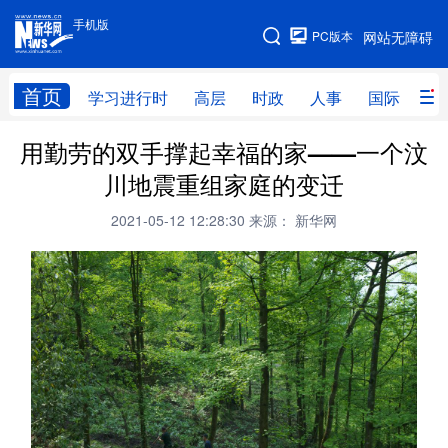
手机版
手机版
PC版本
网站无障碍
网站地图
首页
学习进行时
高层
时政
人事
国际
财
用勤劳的双手撑起幸福的家——一个汶
学习进行时
高层
时政
人事
川地震重组家庭的变迁
国际
财经
网评
港澳
2021-05-12 12:28:30
来源： 新华网
台湾
思客智库
全球连线
教育
科技
科创
量子
体育
文化
书画
健康
军事
访谈
视频
图片
政务
法律
中央文件
金融
汽车
食品
人居
信息化
数字经济