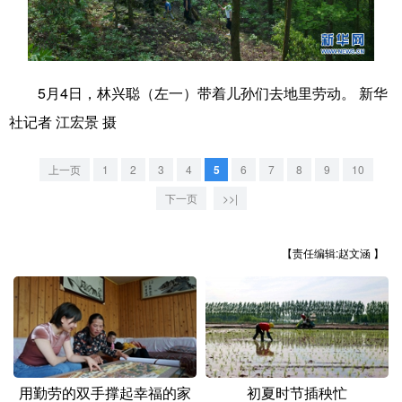
学术中国
乡村振兴
银龄
溯源中国
城市
旅游
能源
会展
5月4日，林兴聪（左一）带着儿孙们去地里劳动。 新华
彩票
娱乐
时尚
悦读
社记者 江宏景 摄
公益
一带一路
亚太网
上市公司
上一页
1
2
3
4
5
6
7
8
9
10
文化产业
下一页
>>|
地方频道
【责任编辑:赵文涵 】
北京
天津
河北
山西
辽宁
吉林
上海
江苏
浙江
安徽
福建
江西
用勤劳的双手撑起幸福的家
初夏时节插秧忙