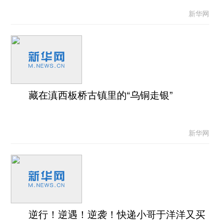
新华网
藏在滇西板桥古镇里的“乌铜走银”
新华网
逆行！逆遇！逆袭！快递小哥于洋洋又买