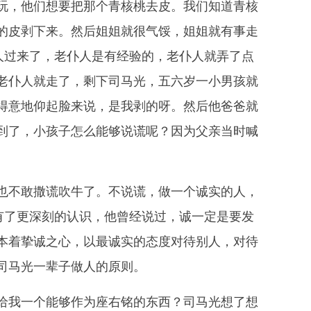
，他们想要把那个青核桃去皮。我们知道青核
的皮剥下来。然后姐姐就很气馁，姐姐就有事走
人过来了，老仆人是有经验的，老仆人就弄了点
老仆人就走了，剩下司马光，五六岁一小男孩就
得意地仰起脸来说，是我剥的呀。然后他爸爸就
到了，小孩子怎么能够说谎呢？因为父亲当时喊
不敢撒谎吹牛了。不说谎，做一个诚实的人，
有了更深刻的认识，他曾经说过，诚一定是要发
本着挚诚之心，以最诚实的态度对待别人，对待
司马光一辈子做人的原则。
我一个能够作为座右铭的东西？司马光想了想