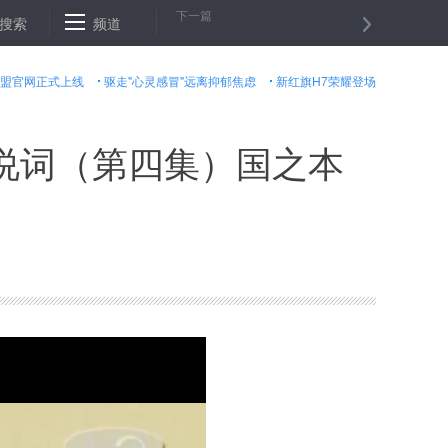
下一篇
中逃逸系统表现出色 但暴露深层次危机
搜索
频道
俄国防部：苏－５７战机将
盟官网正式上线
驱走"心灵感冒"远离抑郁焦虑
新红旗H7荣耀登场
说词（第四集）国之本