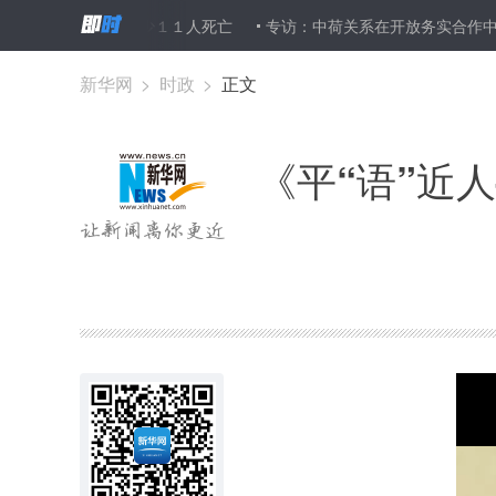
山体滑坡 至少１１人死亡
专访：中荷关系在开放务实合作中稳步前
新华网
>
时政
>
正文
《平“语”近