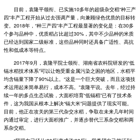
目前，袁隆平领衔、已实施10多年的超级杂交稻“种三产
四”丰产工程开始从过去强调产量，向兼顾绿色优质的目标转
变。2018年，“种三产四”丰产工程最显著的变化是：在30多
个参与品种中，优质稻占比超过30%，其中不少品种的米质
已经达到国家二级标准，这些品种同时还具备广适性、高抗
性和低成本等特点。
2017年9月，袁隆平院士领衔、湖南省农科院研发的“低
镉水稻技术体系”可以让饱受重金属污染之困的地区，水稻平
均含镉量下降了90%以上。“这是一个巨大突破，而且这项技
术运用起来简单易行，成本不高。”袁隆平说。去年，经过持
续一年的多点生态试验，大面积培育“低镉稻”已有了技术条
件，这为我国从根本上解决“镉大米”问题提供了现实可能。
目前，他正在攻关的第三代杂交水稻，争取在未来几年时间
内通过审定，进行大面积推广，并逐步替代三系杂交稻和两
系杂交稻。