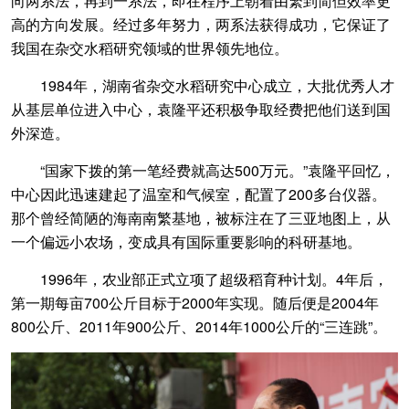
向两系法，再到一系法，即在程序上朝着由繁到简但效率更
高的方向发展。经过多年努力，两系法获得成功，它保证了
我国在杂交水稻研究领域的世界领先地位。
1984年，湖南省杂交水稻研究中心成立，大批优秀人才
从基层单位进入中心，袁隆平还积极争取经费把他们送到国
外深造。
“国家下拨的第一笔经费就高达500万元。”袁隆平回忆，
中心因此迅速建起了温室和气候室，配置了200多台仪器。
那个曾经简陋的海南南繁基地，被标注在了三亚地图上，从
一个偏远小农场，变成具有国际重要影响的科研基地。
1996年，农业部正式立项了超级稻育种计划。4年后，
第一期每亩700公斤目标于2000年实现。随后便是2004年
800公斤、2011年900公斤、2014年1000公斤的“三连跳”。