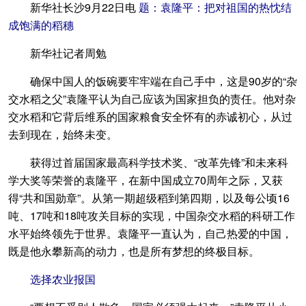
新华社长沙9月22日电
题：袁隆平：把对祖国的热忱结
成饱满的稻穗
新华社记者周勉
确保中国人的饭碗要牢牢端在自己手中，这是90岁的“杂
交水稻之父”袁隆平认为自己应该为国家担负的责任。他对杂
交水稻和它背后维系的国家粮食安全怀有的赤诚初心，从过
去到现在，始终未变。
获得过首届国家最高科学技术奖、“改革先锋”和未来科
学大奖等荣誉的袁隆平，在新中国成立70周年之际，又获
得“共和国勋章”。从第一期超级稻到第四期，以及每公顷16
吨、17吨和18吨攻关目标的实现，中国杂交水稻的科研工作
水平始终领先于世界。袁隆平一直认为，自己热爱的中国，
既是他永攀新高的动力，也是所有梦想的终极目标。
选择农业报国