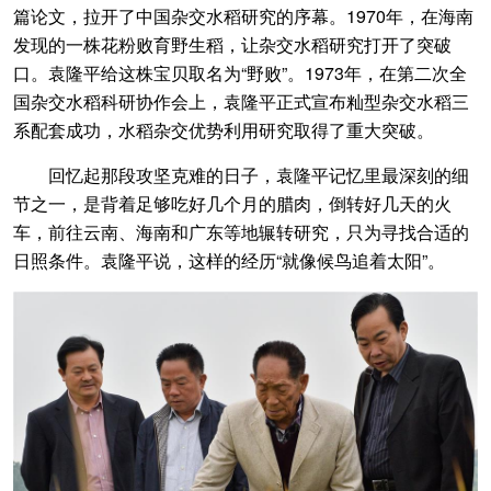
篇论文，拉开了中国杂交水稻研究的序幕。1970年，在海南
发现的一株花粉败育野生稻，让杂交水稻研究打开了突破
口。袁隆平给这株宝贝取名为“野败”。1973年，在第二次全
国杂交水稻科研协作会上，袁隆平正式宣布籼型杂交水稻三
系配套成功，水稻杂交优势利用研究取得了重大突破。
回忆起那段攻坚克难的日子，袁隆平记忆里最深刻的细
节之一，是背着足够吃好几个月的腊肉，倒转好几天的火
车，前往云南、海南和广东等地辗转研究，只为寻找合适的
日照条件。袁隆平说，这样的经历“就像候鸟追着太阳”。