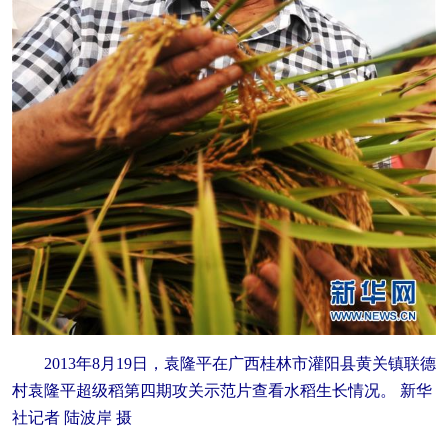
2013年8月19日，袁隆平在广西桂林市灌阳县黄关镇联德
村袁隆平超级稻第四期攻关示范片查看水稻生长情况。 新华
社记者 陆波岸 摄