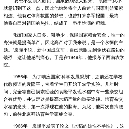
“要想不受别人欺负，国家必须强大起来。”袁隆平从小
就意识到了这一点，因此他始终将个人前途与国家利益紧紧
相连。他有过体育救国的梦想，也曾打算参军报国，最终，
他将自己对祖国的热忱，结成了一串串饱满的稻穗。
“我们国家人口多、耕地少，保障国家粮食安全，唯一的
办法就是提高单产。因此高产对于我来说，是一个永恒的主
题。”袁隆平说，新中国成立前，自己亲眼见到倒伏在路边的
饿殍，这让他感到痛心。于是在1949年，他报考了西南农学
院。
1956年，为了响应国家“科学发展规划”，之前还在学校
代教俄语的袁隆平，带着学生们开始了农学实验。几年时
间，完全靠自己摸索经验的袁隆平发现水稻中有一些杂交组
合有优势，并认定这是提高水稻产量的重要途径。培育杂交
水稻的念头，第一次浮现在他的脑海。为此，他两次自掏腰
包，前往北京拜访育种学家鲍文奎。
1966年，袁隆平发表了论文《水稻的雄性不孕性》，这