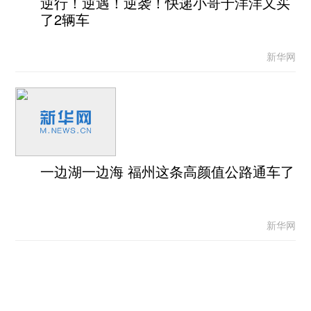
逆行！逆遇！逆袭！快递小哥于洋洋又买
了2辆车
新华网
一边湖一边海 福州这条高颜值公路通车了
新华网