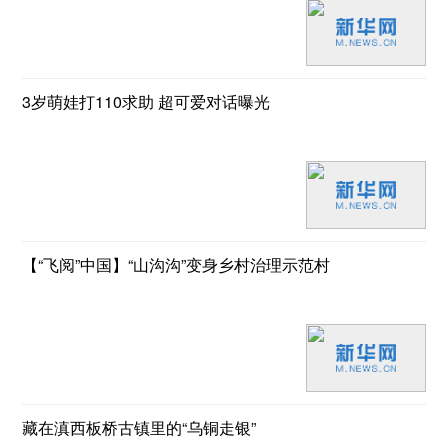
3岁萌娃打110求助 超可爱对话曝光
【“飞阅”中国】“山沟沟”变身乡村治理示范村
藏在滇西板桥古镇里的“乌铜走银”