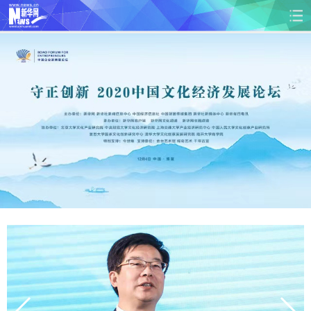
首页
时政
国际
财经
娱乐
体育
人事
教育
时尚
思客
地方
法治
港澳
台湾
华人
汽车
科技
能源
房产
公司
图片
视频
彩票
食品
旅游
健康
信息化
数据
金融
公益
军事
无人机