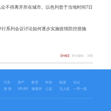
民众不得离开所在城市。以色列曾于当地时间7日
举行系列会议讨论如何逐步实施疫情防控措施
【纠错】
责任编辑： 刘阳
汽车
房产
教育
科技
能源
论坛
舆 情
VR/AR
微视评
公益
无人机
一带一路