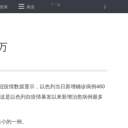
下一篇
情防控常态化，社区大门不能长期“非常态”封闭
搜索
频道
在家上网课，锻炼不
万
冠疫情数据显示，以色列当日新增确诊病例460
5例，这是以色列自疫情暴发以来新增治愈病例最多
最小的一例。