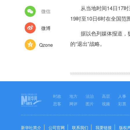
从当地时间14日17时至
微信
19时至10日6时在全国范
微博
据以色列媒体报道，犹太
的“退出”战略。
Qzone
图集
时政
地方
法治
高层
人事
思客
网评
图片
视频
彩票
新华社简介
公司官网
联系我们
我要链接
版权