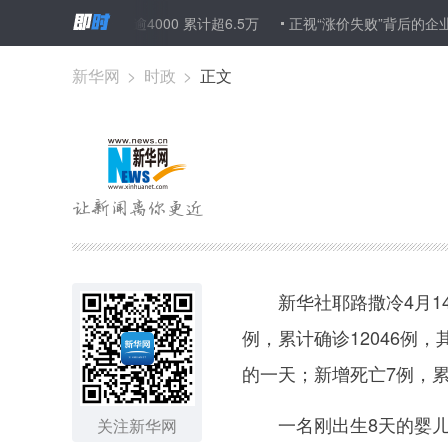
单日新增新冠病例逾4000 累计超6.5万
正视“涨价失败”背后的企业
新华网
>
时政
>
正文
新华社耶路撒冷4月14
例，累计确诊12046例
的一天；新增死亡7例，累
一名刚出生8天的婴儿当
关注新华网