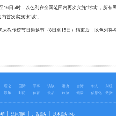
16日5时，以色列在全国范围内再次实施“封城”，所有
围内首次实施“封城”。
教传统节日逾越节（8日至15日）结束后，以色列将
理论
国际
军事
访谈
港澳
台湾
华人
财经
娱乐
时尚
体育
食品
旅游
健康
信息化
数据
声明
法律顾问
广告服务
技术服务中心