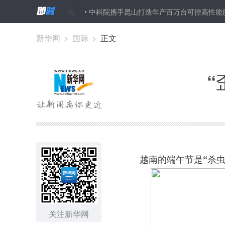
膜”避免珊瑚白化
中科院携手昆山打造年产百万台可控高性能服务器生
新华网
>
国际
>
正文
“
越南的端午节是“杀
关注新华网