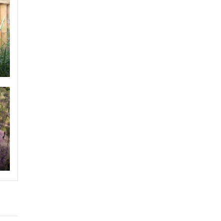
天，
田颖