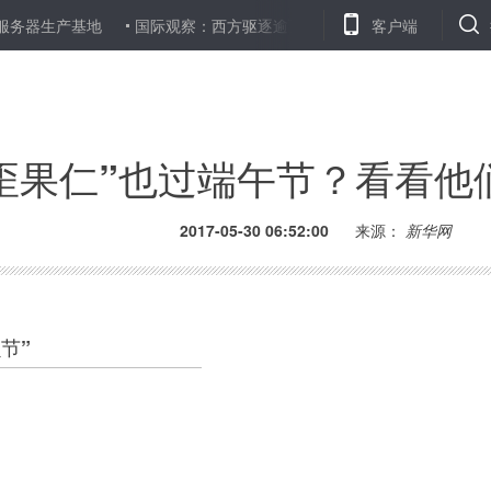
产基地
国际观察：西方驱逐逾百名俄外交官 掀新一轮对抗
客户端
姜文
歪果仁”也过端午节？看看他
2017-05-30 06:52:00
来源：
新华网
虫节”