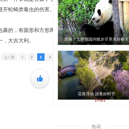
避开蛇蝎类毒虫的伤害。
裹的，有圆形和方形两种。当地人认为，圆形粽子代表
济南：大熊猫园内散步尽享美好春天
地合一，大吉大利。
上一页
1
2
3
4
5
下一页
+1
花香浮动 踏青好时节
【纠错】
责任编辑： 
热词