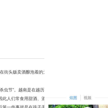
在街头贩卖酒酿泡着的元宵。新华社发（胡如意 摄）
虫节”。越南是在越历五月初五过端午节，因为时届年
炫图
视频
因此人们常食用甜酒、酒酿、李子或其他酸果，除病杀虫
后第一件事就是在孩子手腕、脚腕、脖子上拴五色线。据