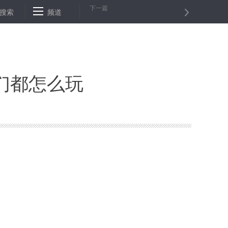
下一篇
出任第２１届上海国际电影节金爵奖评委会主席
搜索
频道
苦难与辉煌——“西
们都怎么玩