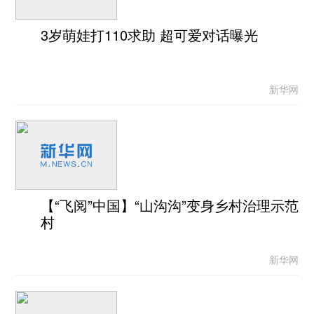
3岁萌娃打110求助 超可爱对话曝光
新华网
【“飞阅”中国】“山沟沟”变身乡村治理示范
村
新华网