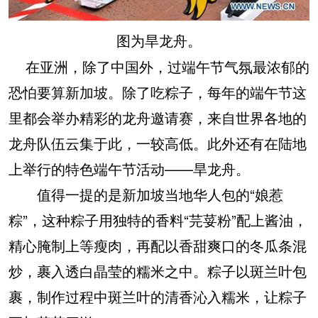
图为旱龙舟。
在亚洲，除了中国外，过端午节气氛最浓郁的
恐怕要算新加坡。除了吃粽子，每年的端午节这
里都会举办精彩的龙舟邀请赛，来自世界各地的
龙舟队伍云集于此，一较高低。此外还有在陆地
上举行的特色端午节活动——旱龙舟。
值得一提的是新加坡当地华人包的“娘惹
粽”，这种粽子用独特的香料“芫荽粉”配上酱油，
精心腌制上等瘦肉，再配以香甜爽口的冬瓜条混
炒，裹入透白晶莹的糯米之中。粽子以斑兰叶包
裹，制作过程中斑兰叶的清香沁入糯米，让粽子