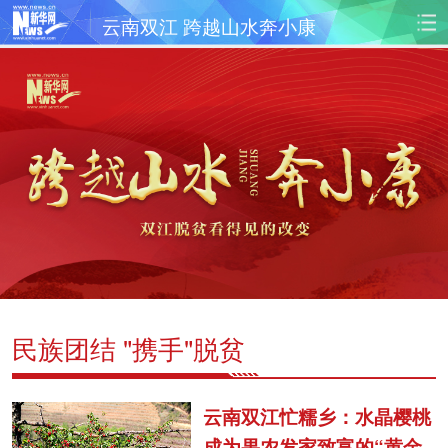
云南双江 跨越山水奔小康
首页
时政
国际
财经
娱乐
体育
人事
教育
时尚
思客
地方
法治
港澳
台湾
华人
汽车
科技
能源
房产
公司
图片
视频
彩票
食品
民族团结 "携手"脱贫
旅游
健康
信息化
数据
云南双江忙糯乡：水晶樱桃
金融
公益
军事
无人机
成为果农发家致富的“黄金