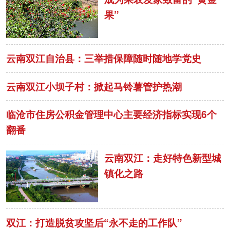
果”
富媒体
摄影
新华广播
新华电视中文
新华电视英文
返回PC
云南双江自治县：三举措保障随时随地学党史
云南双江小坝子村：掀起马铃薯管护热潮
临沧市住房公积金管理中心主要经济指标实现6个
翻番
云南双江：走好特色新型城
镇化之路
双江：打造脱贫攻坚后“永不走的工作队”