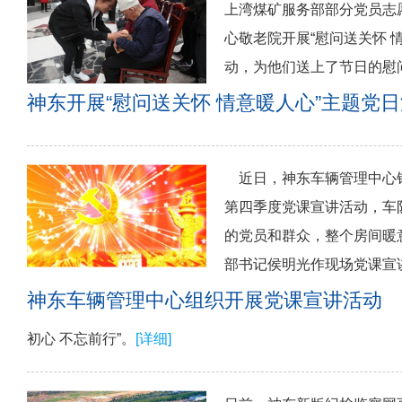
上湾煤矿服务部部分党员志
心敬老院开展“慰问送关怀 
动，为他们送上了节日的慰
神东开展“慰问送关怀 情意暖人心”主题党
近日，神东车辆管理中心
第四季度党课宣讲活动，车
的党员和群众，整个房间暖
部书记侯明光作现场党课宣
神东车辆管理中心组织开展党课宣讲活动
初心 不忘前行”。
[详细]