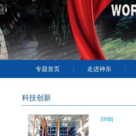
专题首页
走进神东
科技创新
[详细]