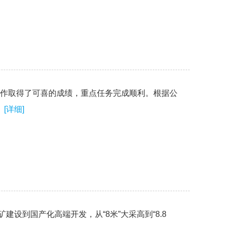
工作取得了可喜的成绩，重点任务完成顺利。根据公
。
[详细]
设到国产化高端开发，从“8米”大采高到“8.8