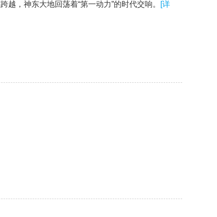
跨越，神东大地回荡着“第一动力”的时代交响。
[详