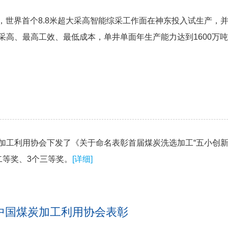
19日，世界首个8.8米超大采高智能综采工作面在神东投入试生产
采高、最高工效、最低成本，单井单面年生产能力达到1600万
加工利用协会下发了《关于命名表彰首届煤炭洗选加工“五小创新
二等奖、3个三等奖。
[详细]
获中国煤炭加工利用协会表彰