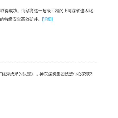
，并取得成功。而孕育这一超级工程的上湾煤矿也因此
吨的特级安全高效矿井。
[详细]
”优秀成果的决定》，神东煤炭集团洗选中心荣获3