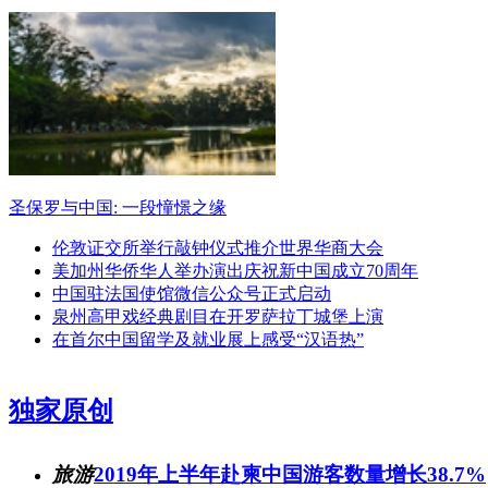
圣保罗与中国: 一段憧憬之缘
伦敦证交所举行敲钟仪式推介世界华商大会
美加州华侨华人举办演出庆祝新中国成立70周年
中国驻法国使馆微信公众号正式启动
泉州高甲戏经典剧目在开罗萨拉丁城堡上演
在首尔中国留学及就业展上感受“汉语热”
独家原创
旅游
2019年上半年赴柬中国游客数量增长38.7%