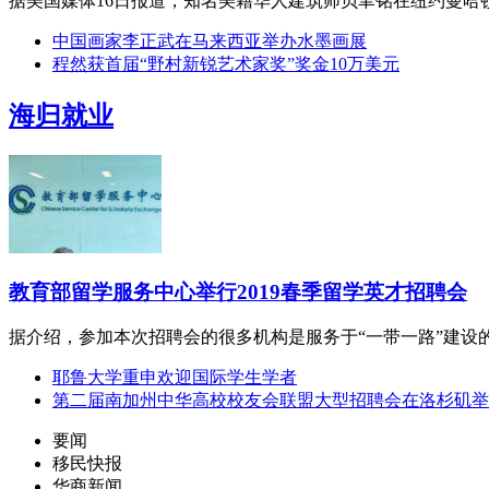
据美国媒体16日报道，知名美籍华人建筑师贝聿铭在纽约曼哈顿
中国画家李正武在马来西亚举办水墨画展
程然获首届“野村新锐艺术家奖”奖金10万美元
海归就业
教育部留学服务中心举行2019春季留学英才招聘会
据介绍，参加本次招聘会的很多机构是服务于“一带一路”建设
耶鲁大学重申欢迎国际学生学者
第二届南加州中华高校校友会联盟大型招聘会在洛杉矶举
要闻
移民快报
华商新闻