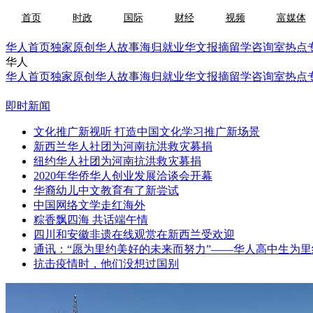
首页
时政
国际
财经
视频
富媒体
华人首页
独家原创
华人故事
海归就业
华文报摘
留学咨询室
热点
华人
华人首页
独家原创
华人故事
海归就业
华文报摘
留学咨询室
热点
即时新闻
文化推广新视听 打造中国文化学习推广新场景
新西兰华人社团为河南抗洪救灾募捐
纽约华人社团为河南抗洪救灾募捐
2020年华侨华人创业发展洽谈会开幕
华裔幼儿中文教育有了新尝试
中国网络文学走红海外
粽香飘四海 共话端午情
四川和安徽非遗在线观赏在新西兰受欢迎
通讯：“愿为里约美好的未来而努力”——华人高中生为
抗击疫情时，他们没想过国别