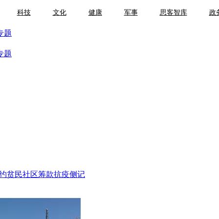
科技
文化
健康
军事
思客智库
政
专题
专题
里约贫民社区筹款抗疫侧记